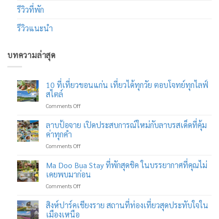
รีวิวที่พัก
รีวิวแนะนำ
บทความล่าสุด
10 ที่เที่ยวขอนแก่น เที่ยวได้ทุกวัย ตอบโจทย์ทุกไลฟ์
สไตล์
on
Comments Off
10
ที่
ลาบป้อจาย เปิดประสบการณ์ใหม่กับลาบรสเด็ดที่คุ้ม
เที่ยว
ค่าทุกคำ
ขอนแก่น
on
Comments Off
เที่ยว
ลาบ
ได้
ป้อ
Ma Doo Bua Stay ที่พักสุดชิค ในบรรยากาศที่คุณไม่
ทุก
จาย
วัย
เคยพบมาก่อน
เปิด
ตอบ
on
Comments Off
ประสบการณ์
โจทย์
Ma
ใหม่
ทุก
Doo
สิงห์ปาร์คเชียงราย สถานที่ท่องเที่ยวสุดประทับใจใน
กับ
ไลฟ์
Bua
ลาบ
เมืองเหนือ
สไตล์
Stay