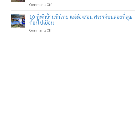
รส
on
Comments Off
ที่พัก
เด็ด
สิงห์
สุด
ที่
ปาร์ค
10 ที่พักบ้านรักไทย แม่ฮ่องสอน สวรรค์บนดอยที่คุณ
ชิค
คุ้ม
เชียงราย
ใน
ต้องไปเยือน
ค่า
สถาน
บรรยากาศ
ทุก
on
Comments Off
ที่
ที่
คำ
10
ท่อง
คุณ
ที่พัก
เที่ยว
ไม่
บ้าน
สุด
เคย
รัก
ประทับ
พบ
ไทย
ใจ
มา
แม่ฮ่องสอน
ใน
ก่อน
สวรรค์
เมือง
บน
เหนือ
ดอย
ที่
คุณ
ต้อง
ไป
เยือน