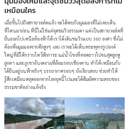
มุมมองใหม่และจุดชมวิวสุดอลังการที่ไม่
เหมือนใคร
เมื่อขึ้นไปถึงสกายวอล์คแล้ว จะได้พบกับมุมมองที่ไม่เคยเห็น
ที่ไหนมาก่อน ที่นี่ไม่ใช่แค่จุดชมวิวธรรมดา แต่เป็นสกายวอล์คที่
ยื่นออกไปเหนือท้องฟ้าให้เราได้เดินชมวิวแบบ 360 องศา ซึ่งไม่
ต้องพึ่งมุมมองจากตึกสูงๆ เลย เราจะได้เห็นพระพุทธรูปองค์
ใหญ่ที่มีให้กราบไหว้สักการะ แม่น้ำโขงที่ทอดยาวไปจนสุดลูกหู
ลูกตา และภูเขาอันงดงามที่ล้อมรอบเชียงคาน ทำให้เหมือนกับ
ได้ยืนอยู่บนฟ้าจริงๆ บรรยากาศรอบๆ ยังเงียบสงบ ช่วยทำให้
รู้สึกเหมือนหลุดออกจากโลกยุคนี้ไปและได้สัมผัสความสงบของ
ธรรมชาติอย่างแท้จริง