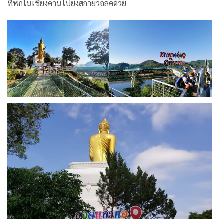
ที่พักในเชียงคานไปยังสกายวอล์คด้วย