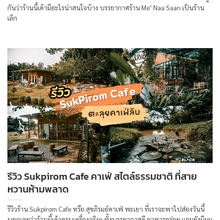
กันว่าร้านนี้เค้ามีอะไรน่าสนใจบ้าง บรรยากาศร้าน Me’ Naa Saan เป็นร้าน
เล็ก
รีวิว Sukpirom Cafe คาเฟ่ สไตล์ธรรมชาติ ที่สาย
หวานห้ามพลาด
รีวิวร้าน Sukpirom Cafe หรือ สุขภิรมย์คาเฟ่ พะเยา ที่เราจะพาไปส่องวันนี้
บอกเลยว่าร้านนี้เค้าครบเครื่องจริงๆ ทั้งบรรยากาศดี อาหารอร่อย แถมยังมีมุม