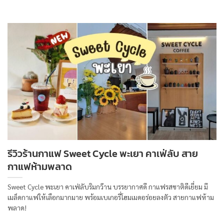
รีวิวร้านกาแฟ Sweet Cycle พะเยา คาเฟ่ลับ สาย
กาแฟห้ามพลาด
Sweet Cycle พะเยา คาเฟ่ลับริมกว๊าน บรรยากาศดี กาแฟรสชาติดีเยี่ยม มี
เมล็ดกาแฟให้เลือกมากมาย พร้อมเบเกอรี่โฮมเมดอร่อยลงตัว สายกาแฟห้าม
พลาด!