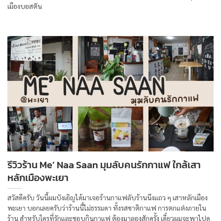
เมืองบอสตัน
รีวิวร้าน Me’ Naa Saan มุมลับคนรักกาแฟ ใกล้เสา
หลักเมืองพะเยา
สวัสดีครับ วันนี้ผมบังเอิญได้มาเจอร้านกาแฟลับร้านนึงแถว ๆ เสาหลักเมือง
พะเยา บอกเลยครับว่าร้านนี้ไม่ธรรมดา ทั้งรสชาติกาแฟ การตกแต่งภายใน
ร้าน สำหรับใครที่รักและชอบกินกาแฟ ต้องมาลองสักครั้ง เดี๋ยวผมจะพาไปดู