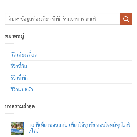
หมวดหมู่
รีวิวท่องเที่ยว
รีวิวที่กิน
รีวิวที่พัก
รีวิวแนะนำ
บทความล่าสุด
10 ที่เที่ยวขอนแก่น เที่ยวได้ทุกวัย ตอบโจทย์ทุกไลฟ์
สไตล์