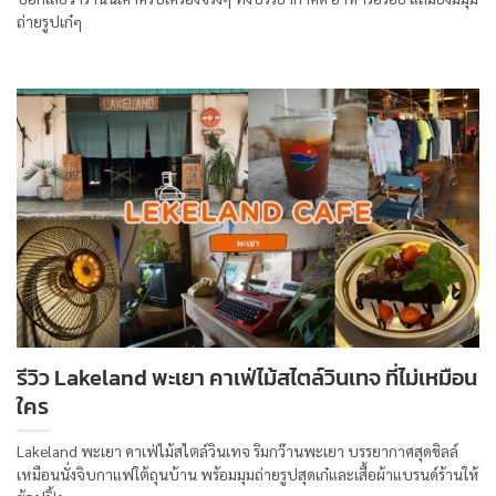
ถ่ายรูปเก๋ๆ
รีวิว Lakeland พะเยา คาเฟ่ไม้สไตล์วินเทจ ที่ไม่เหมือน
ใคร
Lakeland พะเยา คาเฟ่ไม้สไตล์วินเทจ ริมกว๊านพะเยา บรรยากาศสุดชิลล์
เหมือนนั่งจิบกาแฟใต้ถุนบ้าน พร้อมมุมถ่ายรูปสุดเก๋และเสื้อผ้าแบรนด์ร้านให้