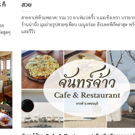
 ก็
สวย
สายคาเฟ่ห้ามพลาด! รวม 10 คาเฟ่แปดริ้ว จ.ฉะเชิงเทรา บรรยากา
ร้านน่านั่ง มุมถ่ายรูปสวยๆเพียบ เมนูอร่อย อัปเดตพิกัดล่าสุด พร
้อย
และรีวิว
๊ดสุดๆ