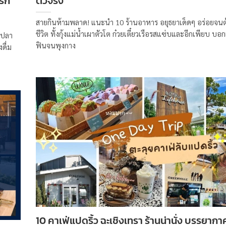
รัก
ตัวจริง
สายกินห้ามพลาด! แนะนำ 10 ร้านอาหาร อยุธยาเด็ดๆ อร่อยจนต
ชีวิต ทั้งกุ้งแม่น้ำเผาตัวโต ก๋วยเตี๋ยวเรือรสแซ่บและอีกเพียบ บอ
บปลา
ฟินจนพุงกาง
ดื่ม
10 คาเฟ่แปดริ้ว ฉะเชิงเทรา ร้านน่านั่ง บรรยากาศ