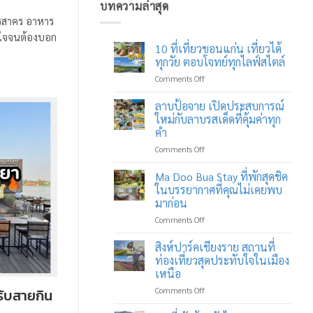
บทความล่าสุด
ทรสาคร อาหาร
ับใจจนต้องบอก
10 ที่เที่ยวขอนแก่น เที่ยวได้
ทุกวัย ตอบโจทย์ทุกไลฟ์สไตล์
on
Comments Off
10
ที่
ลาบป้อจาย เปิดประสบการณ์
เที่ยว
ใหม่กับลาบรสเด็ดที่คุ้มค่าทุก
ขอนแก่น
คำ
เที่ยว
on
Comments Off
ได้
ลาบ
ทุก
ป้อ
วัย
Ma Doo Bua Stay ที่พักสุดชิค
จาย
ตอบ
ในบรรยากาศที่คุณไม่เคยพบ
เปิด
โจทย์
มาก่อน
ประสบการณ์
ทุก
on
Comments Off
ใหม่
ไลฟ์
Ma
กับ
สไตล์
Doo
ลาบ
สิงห์ปาร์คเชียงราย สถานที่
Bua
รส
ท่องเที่ยวสุดประทับใจในเมือง
Stay
เด็ด
เหนือ
ที่พัก
ที่
on
Comments Off
สุด
รับสายกิน
คุ้ม
สิงห์
ชิค
ค่า