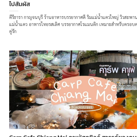
ไปสัมผัส
คีรีธารา กาญจนบุรี ร้านอาหารบรรยากาศดี ริมแม่น้ำแควใหญ่ วิวสะพาน
แม่น้ำแคว อาหารไทยรสเลิศ บรรยากาศโรแมนติก เหมาะสำหรับครอบค
คู่รัก