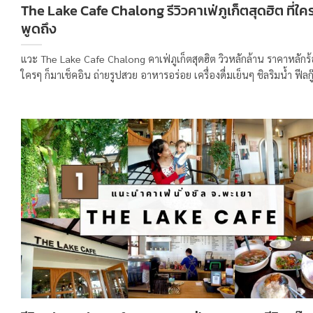
The Lake Cafe Chalong รีวิวคาเฟ่ภูเก็ตสุดฮิต ที่ใคร
พูดถึง
แวะ The Lake Cafe Chalong คาเฟ่ภูเก็ตสุดฮิต วิวหลักล้าน ราคาหลักร
ใครๆ ก็มาเช็คอิน ถ่ายรูปสวย อาหารอร่อย เครื่องดื่มเย็นๆ ชิลริมน้ำ ฟีลกู