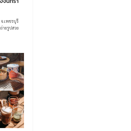
่งจันทรา
จ.เพชรบุรี
ถ่ายรูปสวย