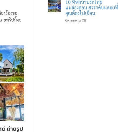
ปาร์ค
ใน
ทุก
10 ที่พักบ้านรักไทย
เชียงราย
บรรยากาศ
คำ
แม่ฮ่องสอน สวรรค์บนดอยที่
สถาน
ที่
คุณต้องไปเยือน
้องร้องขอ
ที่
คุณ
กเลยทริปนี้จะ
on
Comments Off
ท่อง
ไม่
10
เที่ยว
เคย
ที่พัก
สุด
พบ
บ้าน
ประทับ
มา
รัก
ใจ
ก่อน
ไทย
ใน
แม่ฮ่องสอน
เมือง
สวรรค์
เหนือ
บน
ดอย
ที่
คุณ
ต้อง
ไป
เยือน
ดี ถ่ายรูป