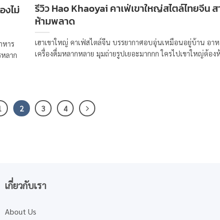
รีวิว Hao Khaoyai คาเฟ่เขาใหญ่สไตล์ไทยจีน ส
องไม่
ห้ามพลาด
เฮาเขาใหญ่ คาเฟ่สไตล์จีน บรรยากาศอบอุ่นเหมือนอยู่บ้าน อาห
อาหาร
เครื่องดื่มหลากหลาย มุมถ่ายรูปเยอะมากกก ใครไปเขาใหญ่ต้อง
ารหลาก
1
2
3
4
เกี่ยวกับเรา
About Us