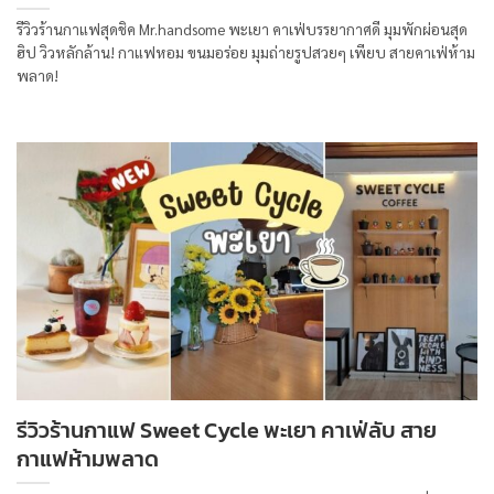
รีวิวร้านกาแฟสุดชิค Mr.handsome พะเยา คาเฟ่บรรยากาศดี มุมพักผ่อนสุด
ฮิป วิวหลักล้าน! กาแฟหอม ขนมอร่อย มุมถ่ายรูปสวยๆ เพียบ สายคาเฟ่ห้าม
พลาด!
รีวิวร้านกาแฟ Sweet Cycle พะเยา คาเฟ่ลับ สาย
กาแฟห้ามพลาด