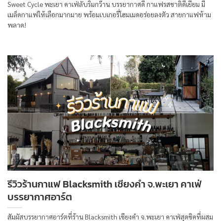
Sweet Cycle พะเยา คาเฟ่ลับริมกว๊าน บรรยากาศดี กาแฟรสชาติดีเยี่ยม มี
เมล็ดกาแฟให้เลือกมากมาย พร้อมเบเกอรี่โฮมเมดอร่อยลงตัว สายกาแฟห้าม
พลาด!
รีวิวร้านกาแฟ Blacksmith เชียงคำ จ.พะเยา คาเฟ่
บรรยากาศอาร์ต
สัมผัสบรรยากาศอาร์ตที่ร้าน Blacksmith เชียงคำ จ.พะเยา คาเฟ่สุดชิคที่ผสม