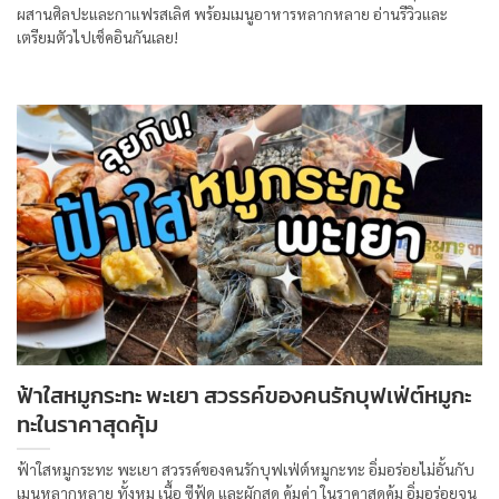
ผสานศิลปะและกาแฟรสเลิศ พร้อมเมนูอาหารหลากหลาย อ่านรีวิวและ
เตรียมตัวไปเช็คอินกันเลย!
ฟ้าใสหมูกระทะ พะเยา สวรรค์ของคนรักบุฟเฟ่ต์หมูกะ
ทะในราคาสุดคุ้ม
ฟ้าใสหมูกระทะ พะเยา สวรรค์ของคนรักบุฟเฟ่ต์หมูกะทะ อิ่มอร่อยไม่อั้นกับ
เมนูหลากหลาย ทั้งหมู เนื้อ ซีฟู้ด และผักสด คุ้มค่า ในราคาสุดคุ้ม อิ่มอร่อยจน