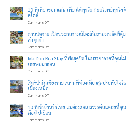
10 ที่เที่ยวขอนแก่น เที่ยวได้ทุกวัย ตอบโจทย์ทุกไลฟ์
สไตล์
on
Comments Off
10
ที่
ลาบป้อจาย เปิดประสบการณ์ใหม่กับลาบรสเด็ดที่คุ้ม
เที่ยว
ค่าทุกคำ
ขอนแก่น
on
Comments Off
เที่ยว
ลาบ
ได้
ป้อ
Ma Doo Bua Stay ที่พักสุดชิค ในบรรยากาศที่คุณไม่
ทุก
จาย
วัย
เคยพบมาก่อน
เปิด
ตอบ
on
Comments Off
ประสบการณ์
โจทย์
Ma
ใหม่
ทุก
Doo
สิงห์ปาร์คเชียงราย สถานที่ท่องเที่ยวสุดประทับใจใน
กับ
ไลฟ์
Bua
ลาบ
เมืองเหนือ
สไตล์
Stay
รส
on
Comments Off
ที่พัก
เด็ด
สิงห์
สุด
ที่
ปาร์ค
10 ที่พักบ้านรักไทย แม่ฮ่องสอน สวรรค์บนดอยที่คุณ
ชิค
คุ้ม
เชียงราย
ใน
ต้องไปเยือน
ค่า
สถาน
บรรยากาศ
ทุก
on
Comments Off
ที่
ที่
คำ
10
ท่อง
คุณ
ที่พัก
เที่ยว
ไม่