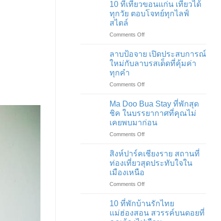
10 ที่เที่ยวขอนแก่น เที่ยวได้
ทุกวัย ตอบโจทย์ทุกไลฟ์
สไตล์
on
Comments Off
10
ที่
ลาบป้อจาย เปิดประสบการณ์
เที่ยว
ใหม่กับลาบรสเด็ดที่คุ้มค่า
ขอนแก่น
ทุกคำ
เที่ยว
on
Comments Off
ได้
ลาบ
ทุก
ป้อ
วัย
Ma Doo Bua Stay ที่พักสุด
จาย
ตอบ
ชิค ในบรรยากาศที่คุณไม่
เปิด
โจทย์
เคยพบมาก่อน
ประสบการณ์
ทุก
on
Comments Off
ใหม่
ไลฟ์
Ma
กับ
สไตล์
Doo
ลาบ
สิงห์ปาร์คเชียงราย สถานที่
Bua
รส
ท่องเที่ยวสุดประทับใจใน
Stay
เด็ด
เมืองเหนือ
ที่พัก
ที่
on
Comments Off
สุด
คุ้ม
สิงห์
ชิค
ค่า
ปาร์ค
ใน
ทุก
10 ที่พักบ้านรักไทย
เชียงราย
บรรยากาศ
คำ
แม่ฮ่องสอน สวรรค์บนดอยที่
สถาน
ที่