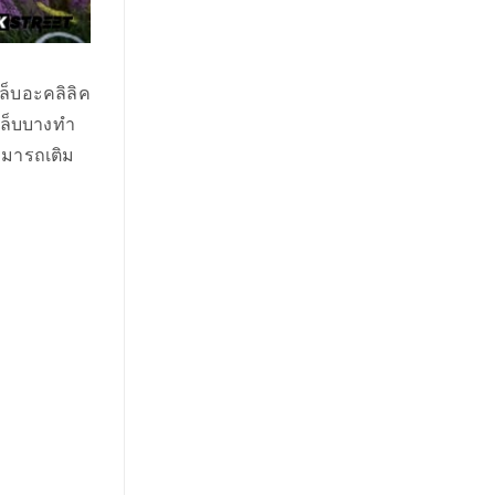
ล็บอะคลิลิค
่เล็บบางทำ
ามารถเติม