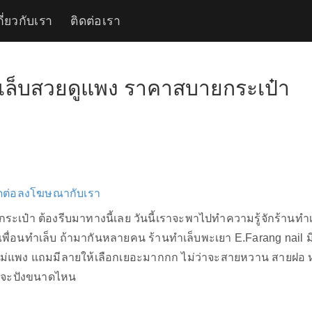
กี่ยวกับเรา
ติดต่อเรา
 เล็บสวยดูแพง ราคาสบายกระเป๋า
ะเป๋า ต้องรีบมาทางนี้เลย วันนี้เราจะพาไปทำความรู้จักร้านทำเ
รอเพื่อนทำเล็บ ถ้ามากันหลายคน ร้านทำเล็บพะเยา E.Farang nail ม
ไม่แพง แถมมีลายให้เลือกเยอะมากกก ไม่ว่าจะสายหวาน สายฝอ ห
่ด จะปังขนาดไหน