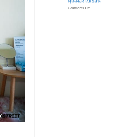
คุณต้องไปเยือน
ที่
คุณ
on
Comments Off
ท่อง
ไม่
10
เที่ยว
เคย
ที่พัก
สุด
พบ
บ้าน
ประทับ
มา
รัก
ใจ
ก่อน
ไทย
ใน
แม่ฮ่องสอน
เมือง
สวรรค์
เหนือ
บน
ดอย
ที่
คุณ
ต้อง
ไป
เยือน