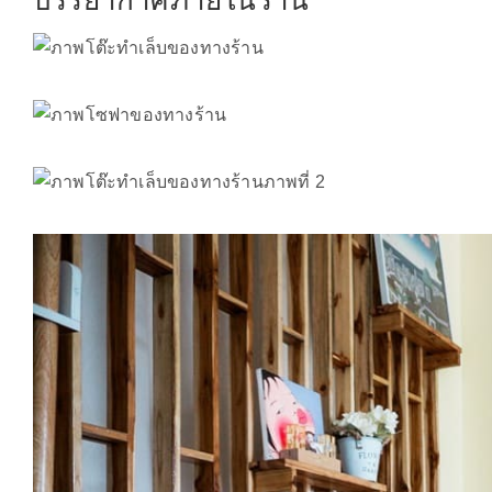
บรรยากาศภายในร้าน