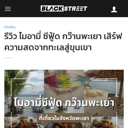
Skip
to
content
รีวิวที่กิน
รีวิว ไมอามี่ ซีฟู้ด กว๊านพะเยา เสิร์ฟ
ความสดจากทะเลสู่ขุนเขา