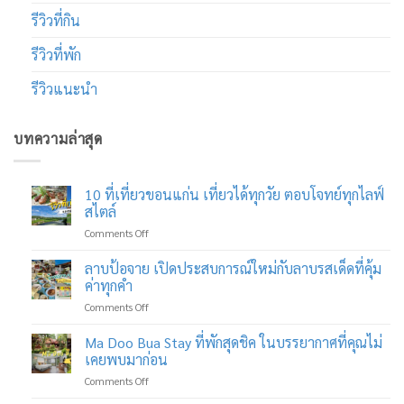
รีวิวที่กิน
รีวิวที่พัก
รีวิวแนะนำ
บทความล่าสุด
10 ที่เที่ยวขอนแก่น เที่ยวได้ทุกวัย ตอบโจทย์ทุกไลฟ์
สไตล์
on
Comments Off
10
ที่
ลาบป้อจาย เปิดประสบการณ์ใหม่กับลาบรสเด็ดที่คุ้ม
เที่ยว
ค่าทุกคำ
ขอนแก่น
on
Comments Off
เที่ยว
ลาบ
ได้
ป้อ
Ma Doo Bua Stay ที่พักสุดชิค ในบรรยากาศที่คุณไม่
ทุก
จาย
วัย
เคยพบมาก่อน
เปิด
ตอบ
on
Comments Off
ประสบการณ์
โจทย์
Ma
ใหม่
ทุก