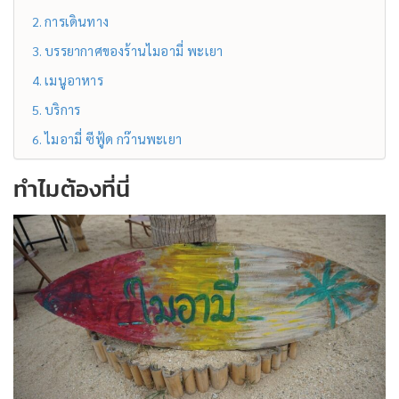
การเดินทาง
บรรยากาศของร้านไมอามี่ พะเยา
เมนูอาหาร
บริการ
ไมอามี่ ซีฟู้ด กว๊านพะเยา
ทำไมต้องที่นี่