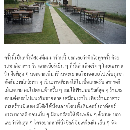
ครั้งนี้เป็นครั้งที่สองที่ผมมาร้านนี้ บอกเลยว่าติดใจทุกครั้ง ด้วย
รสชาติอาหาร วิว และเบียร์เย็น ๆ ที่นี่เค้าเด็ดจริง ๆ โดยเฉพาะ
วิว คือที่สุด ๆ นอกจากเห็นกว๊านพะเยาแล้วมองเลยไปเห็นภูเขา
ตัดกับเมฆใกล้มาก ๆ เป็นภาพที่มองได้ไม่เบื่อเลยครับ อากาศก็
เย็นสบาย ผมไปตอนฟ้าครึ้ม ๆ เลยได้ฟิวแบบชิลล์สุด ๆ ร้านจะ
ตกแต่งออกไปแนวริมชายหาด เหมือนเราไปเที่ยวร้านอาหาร
ทะเลร้านนึงเลย มีโต๊ะให้นั่งหลายโซนทั้ง อินดอร์ เอาท์ดอร์
บรรยากาศดี ตอนเย็น ๆ มีดนตรีสดให้ฟังเพลิน ๆ ด้วยนะ บอก
เลยว่าฟินสุด ๆ ใครอยากหาที่นั่งชิลล์ จิบเครื่องดื่มเย็น ๆ ฟัง