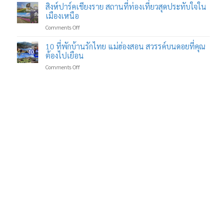
Doo
สิงห์ปาร์คเชียงราย สถานที่ท่องเที่ยวสุดประทับใจใน
กับ
ไลฟ์
Bua
ลาบ
เมืองเหนือ
สไตล์
Stay
รส
on
Comments Off
ที่พัก
เด็ด
สิงห์
สุด
ที่
ปาร์ค
10 ที่พักบ้านรักไทย แม่ฮ่องสอน สวรรค์บนดอยที่คุณ
ชิค
คุ้ม
เชียงราย
ใน
ต้องไปเยือน
ค่า
สถาน
บรรยากาศ
ทุก
on
Comments Off
ที่
ที่
คำ
10
ท่อง
คุณ
ที่พัก
เที่ยว
ไม่
บ้าน
สุด
เคย
รัก
ประทับ
พบ
ไทย
ใจ
มา
แม่ฮ่องสอน
ใน
ก่อน
สวรรค์
เมือง
บน
เหนือ
ดอย
ที่
คุณ
ต้อง
ไป
เยือน