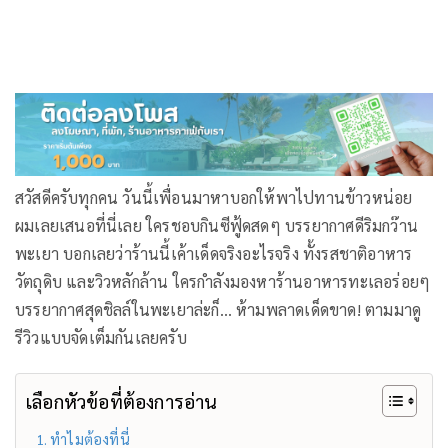
สวัสดีครับทุกคน วันนี้เพื่อนมาหาบอกให้พาไปทานข้าวหน่อย
ผมเลยเสนอที่นี่เลย ใครชอบกินซีฟู้ดสดๆ บรรยากาศดีริมกว๊าน
พะเยา บอกเลยว่าร้านนี้เค้าเด็ดจริงอะไรจริง ทั้งรสชาติอาหาร
วัตถุดิบ และวิวหลักล้าน ใครกำลังมองหาร้านอาหารทะเลอร่อยๆ
บรรยากาศสุดชิลล์ในพะเยาล่ะก็… ห้ามพลาดเด็ดขาด! ตามมาดู
รีวิวแบบจัดเต็มกันเลยครับ
เลือกหัวข้อที่ต้องการอ่าน
ทำไมต้องที่นี่