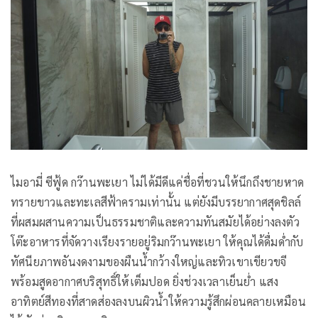
ไมอามี่ ซีฟู้ด กว๊านพะเยา ไม่ได้มีดีแค่ชื่อที่ชวนให้นึกถึงชายหาด
ทรายขาวและทะเลสีฟ้าครามเท่านั้น แต่ยังมีบรรยากาศสุดชิลล์
ที่ผสมผสานความเป็นธรรมชาติและความทันสมัยได้อย่างลงตัว
โต๊ะอาหารที่จัดวางเรียงรายอยู่ริมกว๊านพะเยา ให้คุณได้ดื่มด่ำกับ
ทัศนียภาพอันงดงามของผืนน้ำกว้างใหญ่และทิวเขาเขียวขจี
พร้อมสูดอากาศบริสุทธิ์ให้เต็มปอด ยิ่งช่วงเวลาเย็นย่ำ แสง
อาทิตย์สีทองที่สาดส่องลงบนผิวน้ำให้ความรู้สึกผ่อนคลายเหมือน