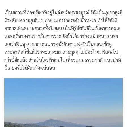
เป็นสถานที่ท่องเที่ยวที่อยู่ในจังหวัดเพชรบูรณ์ ที่นี่เป็นภูเขาสูงที่
มีระดับบความสูงถึง 1,768 เมตรจากระดับน้ำทะเล ทำให้ที่นี่มี
อากาศเย็นสบายตลอดทั้งปี และเป็นที่รู้จักกันดีในเรื่องของทะเล
หมอกที่สวยงามราวกับภาพวาด ยิ่งถ้าได้มาช่วงหน้าหนาว บอก
เลยว่าฟินสุดๆ อากาศหนาวๆนั่งจิบกาแฟดริปในตอนเช้าดู
พระอาทิตย์ขึ้นกับวิวทะเลหมอกสวยสุดๆ ไม่มีอะไรจะพิเศษไป
กว่านี้อีกแล้ว สำหรับใครที่ชอบไปเที่ยวแบบธรรมชาติ แนะนำที่
นี่เลยครับไม่ผิดหวังแน่นอน