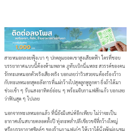
สายหมอกลอยฟุ้งเบา ๆ ปกคลุมยอดเขาสูงเสียดฟ้า ใครที่ชอบ
บรรยากาศแบบนี้ต้องห้ามพลาด ภูทับเบิกนี่แหละ สวรรค์ของคน
รักทะเลหมอกตัวจริงเสียงจริง บอกเลยว่าวิวสวยจนต้องร้องว้าว
กับทะเลหมอกสุดอลังการที่แผ่กว้างไปสุดลูกหูลูกตา ยิ่งถ้าได้มา
ช่วงเช้า ๆ รับแสงอาทิตย์อ่อน ๆ พร้อมจิบกาแฟสักแก้ว บอกเลย
ว่าฟินสุด ๆ ไปเลย
นอกจากทะเลหมอกแล้ว ที่นี่ยังมีเสน่ห์อีกเพียบ ไม่ว่าจะเป็น
อากาศเย็นสบายตลอดทั้งปี ทุ่งกะหล่ำปลีเขียวขจีที่กว้างใหญ่
หรือบรรยากาศชิลล์ๆ ของร้านกาแฟเก๋ๆ ให้เราได้นั่งพักผ่อนชม