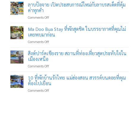
ที่
ลาบป้อจาย เปิดประสบการณ์ใหม่กับลาบรสเด็ดที่คุ้ม
เที่ยว
ค่าทุกคำ
ขอนแก่น
on
Comments Off
เที่ยว
ลาบ
ได้
ป้อ
Ma Doo Bua Stay ที่พักสุดชิค ในบรรยากาศที่คุณไม่
ทุก
จาย
วัย
เคยพบมาก่อน
เปิด
ตอบ
on
Comments Off
ประสบการณ์
โจทย์
Ma
ใหม่
ทุก
Doo
สิงห์ปาร์คเชียงราย สถานที่ท่องเที่ยวสุดประทับใจใน
กับ
ไลฟ์
Bua
ลาบ
เมืองเหนือ
สไตล์
Stay
รส
on
Comments Off
ที่พัก
เด็ด
สิงห์
สุด
ที่
ปาร์ค
10 ที่พักบ้านรักไทย แม่ฮ่องสอน สวรรค์บนดอยที่คุณ
ชิค
คุ้ม
เชียงราย
ใน
ต้องไปเยือน
ค่า
สถาน
บรรยากาศ
ทุก
on
Comments Off
ที่
ที่
คำ
10
ท่อง
คุณ
ที่พัก
เที่ยว
ไม่
บ้าน
สุด
เคย
รัก
ประทับ
พบ
ไทย
ใจ
มา
แม่ฮ่องสอน
ใน
ก่อน
สวรรค์
เมือง
บน
เหนือ