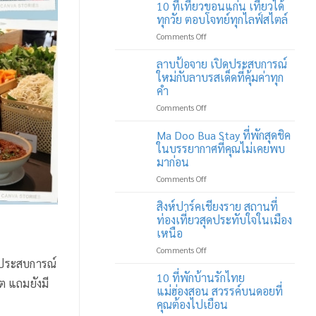
10 ที่เที่ยวขอนแก่น เที่ยวได้
ทุกวัย ตอบโจทย์ทุกไลฟ์สไตล์
on
Comments Off
10
ที่
ลาบป้อจาย เปิดประสบการณ์
เที่ยว
ใหม่กับลาบรสเด็ดที่คุ้มค่าทุก
ขอนแก่น
คำ
เที่ยว
on
Comments Off
ได้
ลาบ
ทุก
ป้อ
วัย
Ma Doo Bua Stay ที่พักสุดชิค
จาย
ตอบ
ในบรรยากาศที่คุณไม่เคยพบ
เปิด
โจทย์
มาก่อน
ประสบการณ์
ทุก
on
Comments Off
ใหม่
ไลฟ์
Ma
กับ
สไตล์
Doo
ลาบ
สิงห์ปาร์คเชียงราย สถานที่
Bua
รส
ท่องเที่ยวสุดประทับใจในเมือง
Stay
เด็ด
เหนือ
ที่พัก
ที่
on
Comments Off
สุด
คุ้ม
ิดประสบการณ์
สิงห์
ชิค
ค่า
ปาร์ค
ใน
ทุก
10 ที่พักบ้านรักไทย
ต แถมยังมี
เชียงราย
บรรยากาศ
คำ
แม่ฮ่องสอน สวรรค์บนดอยที่
สถาน
ที่
คุณต้องไปเยือน
ที่
คุณ