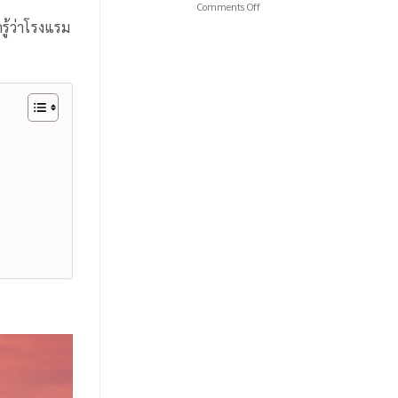
on
Comments Off
ท่อง
ไม่
10
เที่ยว
เคย
รู้ว่าโรงแรม
ที่พัก
สุด
พบ
บ้าน
ประทับ
มา
รัก
ใจ
ก่อน
ไทย
ใน
แม่ฮ่องสอน
เมือง
สวรรค์
เหนือ
บน
ดอย
ที่
คุณ
ต้อง
ไป
เยือน